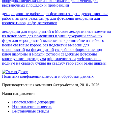
оборудование
реквизит из пластика
стенды и мебель для
выставочных площадок и промоакций
декорационные работы для фотозоны за день
декорационные
работы за день
резка фигур для фотозоны
декорации для
кооперативов, кафе, ресторанов
декорации для мероприятий в Москве
декоративные элементы
из пенопласта для помещения и улиц
декорации сложных
форм для мероприятий
вывески на кронштейне
из гибкого
неона
световые короба
без подсветки
вывески для
мероприятий
на фасад зданий
свадебное оформление под
ключ
шаблоны и модули фотозон
свадебные фотозоны
конструкции президиума
оформление зала
welcome-зоны
подиум на свадьбу
буквы на свадьбу
герб
арки
рамы
ширмы
Политика конфиденциальности и обработки данных
Производственная компания ©expo-decor.ru, 2010 - 2026
Наши направления
Изготовление декораций
Изготовление вывесок
Выставочные стенды